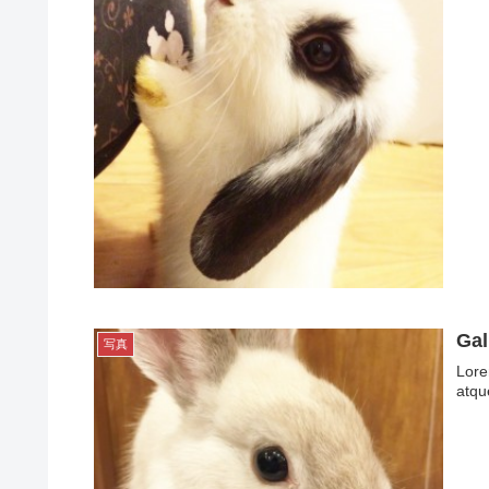
Gal
写真
Lore
atqu