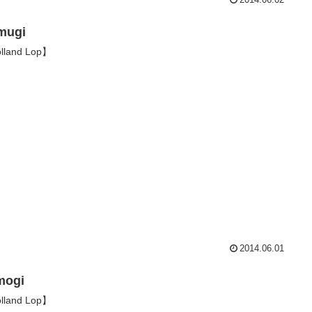
mugi
lland Lop】
2014.06.01
mogi
lland Lop】