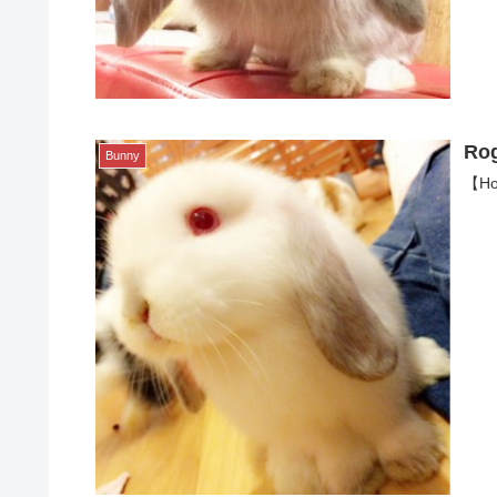
Ro
Bunny
【Ho