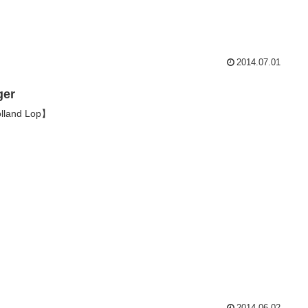
2014.07.01
ger
lland Lop】
2014.06.02