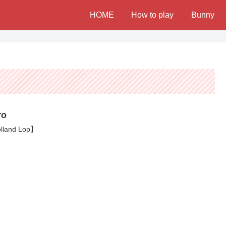
HOME
How to play
Bunny
ro
lland Lop】