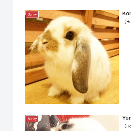
Ko
Bunny
【Ho
Yo
Bunny
【Ho