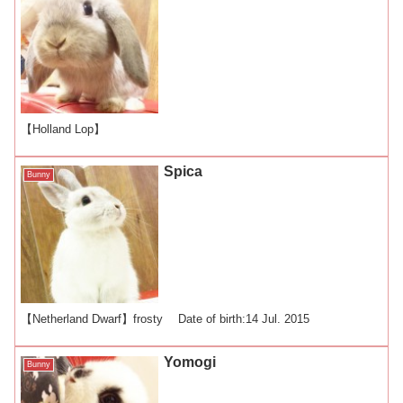
【Holland Lop】
Spica
Bunny
【Netherland Dwarf】frosty Date of birth:14 Jul. 2015
Yomogi
Bunny