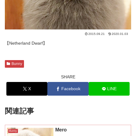
2015.09.21
2020.01.03
【Netherland Dwarf】
Bunny
SHARE
X
Facebook
LINE
関連記事
Mero
Bunny