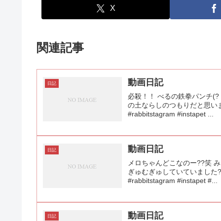
X
関連記事
動画日記
日記
必殺！！ べるの鉄拳パンチ(?
の土ならしのつもりだと思います
#rabbitstagram #instapet ...
動画日記
日記
メロちゃんどこなのー??笑
ぎゅむぎゅしていていました??
#rabbitstagram #instapet #...
動画日記
日記