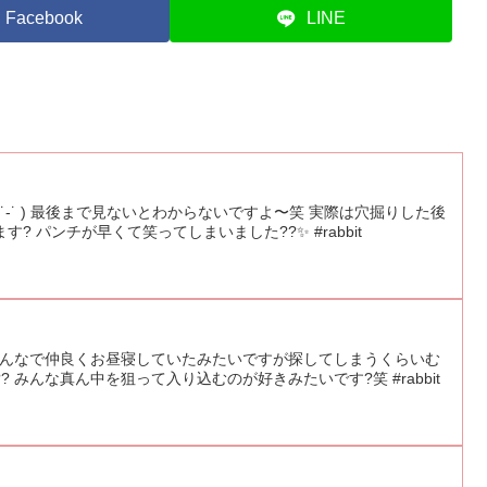
Facebook
LINE
 ˙-˙ ) 最後まで見ないとわからないですよ〜笑 実際は穴掘りした後
? パンチが早くて笑ってしまいました??✨ #rabbit
 みんなで仲良くお昼寝していたみたいですが探してしまうくらいむ
 みんな真ん中を狙って入り込むのが好きみたいです?笑 #rabbit