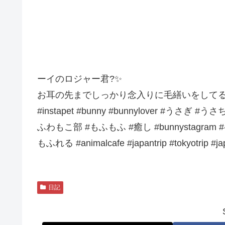
ーイのロジャー君?✨
お耳の先までしっかり念入りに毛繕いをしてるところです（
#instapet #bunny #bunnylover #うさぎ
ふわもこ部 #もふもふ #癒し #bunnystagram #
もふれる #animalcafe #japantrip #tokyotrip #jap
日記