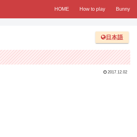
HOME
How to play
Bunny
日本語
2017.12.02