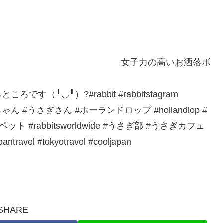
女子力の高いお洒落ボ
╹◡╹）?#rabbit #rabbitstagram
 #うさちゃん #うさぎさん #ホーランドロップ #hollandlop #
ペット #rabbitsworldwide #うさぎ部 #うさぎカフェ
antravel #tokyotravel #cooljapan
SHARE