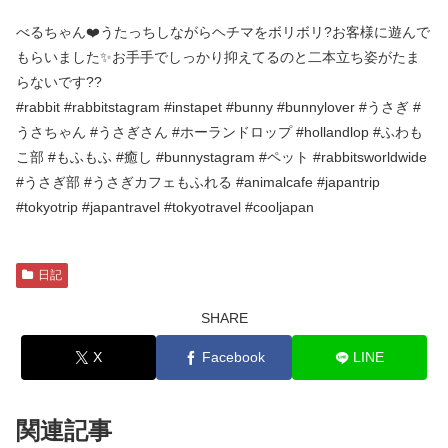
べるちゃん❤️うたっちしながらヘチマをボリボリ?お客様に遊んで
もらいました✨お手手でしっかり抑えてるのと二本立ち姿がたま
らないです??
#rabbit #rabbitstagram #instapet #bunny #bunnylover #うさぎ #
うさちゃん #うさぎさん #ホーランドロップ #hollandlop #ふわも
こ部 #もふもふ #癒し #bunnystagram #ペット #rabbitsworldwide
#うさぎ部 #うさぎカフェもふれる #animalcafe #japantrip
#tokyotrip #japantravel #tokyotravel #cooljapan
日記
SHARE
X
Facebook
LINE
関連記事