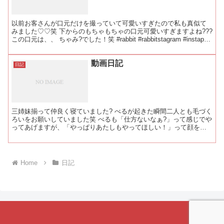
以前お客さんが口元だけを撮っていて可愛いすぎたので私も真似て
みました♡♡笑 下からのもちゃもちゃの口元可愛いすぎますよね???
この口元は、、 ちゃみ?でした！笑 #rabbit #rabbitstagram #instapet
#bunn...
動画日記
日記
三姉妹揃って仲良く寝ていました? べるが起きた瞬間二人とも毛づく
ろいをお願いしていました笑 べるも「仕方ないなぁ?」って感じでや
ってあげますが、「やっぱりあたしもやってほしい！」って顔を埋
めるのがとっても可愛いです?? #rabbit #r...
Home
日記