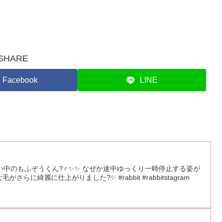
SHARE
Facebook
LINE
中のもふぞうくん?‍♂️✨✨ なぜか途中ゆっくり一時停止する姿が
らに綺麗に仕上がりました?✨ #rabbit #rabbitstagram