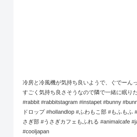
冷房と冷風機が気持ち良いようで、ぐでーんっ
すごく気持ち良さそうなので隣で一緒に眠りた
#rabbit #rabbitstagram #instapet #b
ドロップ #hollandlop #ふわもこ部 #もふもふ #癒し 
さぎ部 #うさぎカフェもふれる #animalcafe #japantrip
#cooljapan