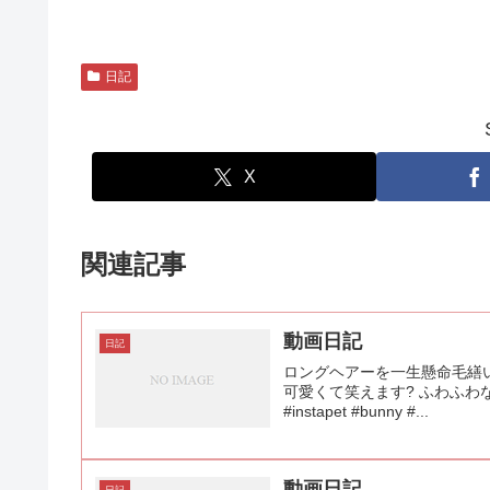
日記
X
関連記事
動画日記
日記
ロングヘアーを一生懸命毛繕い
可愛くて笑えます? ふわふわな毛がさ
#instapet #bunny #...
動画日記