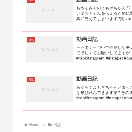
日記
おやすみ中のよもぎちゃん??
いよもちゃんを伝えるために
真に見えてしまいます?笑 #rabbi #r
動画日記
日記
三羽でくっついて仲良しなモノ
てほしくてお願いしてますが、、
#rabbitstagram #instapet #bun
動画日記
日記
もぐもぐよもぎちゃんとまった
と飛び込んできます笑? その後
#rabbitstagram #instapet #bun
Home
日記