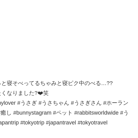
と寝そべってるちゃみと寝ピク中のべる…??
くなりました?❤️笑
unny #bunnylover #うさぎ #うさちゃん #うさぎさん #ホーラン
#bunnystagram #ペット #rabbitsworldwide #う
 #tokyotrip #japantravel #tokyotravel