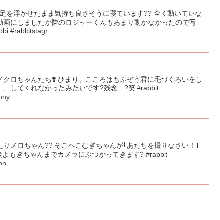
 足を浮かせたまま気持ち良さそうに寝ています?? 全く動いていな
動画にしましたが隣のロジャーくんもあまり動かなかったので写
abbitstagr...
クロちゃんたち❣️ ひまり、こころはもふぞう君に毛づくろいをし
してくれなかったみたいです?残念…?笑 #rabbit
ny ...
りメロちゃん?? そこへこむぎちゃんが｢あたちを撮りなさい！｣
よもぎちゃんまでカメラにぶつかってきます? #rabbit
n...