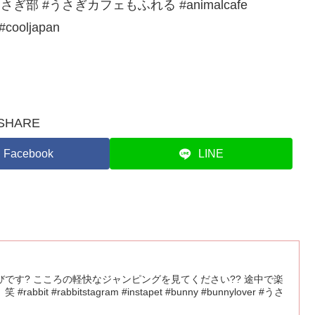
de #うさぎ部 #うさぎカフェもふれる #animalcafe
 #cooljapan
SHARE
Facebook
LINE
です? こころの軽快なジャンピングを見てください?? 途中で楽
t #rabbitstagram #instapet #bunny #bunnylover #うさ