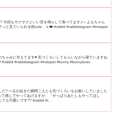
? 今回もサクサクといい音を鳴らして食べてます♬♪ よもちゃん
れる程cute…☺️❤️ #rabbit #rabbitstagram #instapet
のちゃみに甘えてます♥ 毛づくろいしてもらいながら寝ていますね
abbit #rabbitstagram #instapet #bunny #bunnylover...
した? べるが起きた瞬間二人とも毛づくろいをお願いしていました
」って感じでやってあげますが、「やっぱりあたしもやってほし
いです?? #rabbit #r...