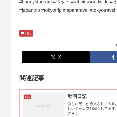
#bunnystagram #ペット #rabbitsworldwi
#japantrip #tokyotrip #japantravel #tokyotravel
日記
X
関連記事
動画日記
日記
新しい芝生が導入されて大喜び
しいジャンプ何回もしてます。笑 #rabbi
ぎ #う...