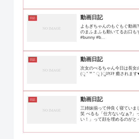
動画日記
日記
よもぎちゃんのもぐもぐ動画?
のまふまふも動いてるお口もずっと見ていら
#bunny #b...
動画日記
日記
次女のべるちゃん今日は長女
(ृ ˘ ꒳ ˘ ृ )ुｽﾔｽﾔ 癒されます♥ #r
動画日記
日記
三姉妹揃って仲良く寝ていま
笑 べるも「仕方ないなぁ?
い！」って顔を埋めるのがとっても可愛