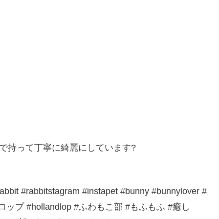
手で持って丁寧に綺麗にしています?
itstagram #instapet #bunny #bunnylover #
 #hollandlop #ふわもこ部 #もふもふ #癒し