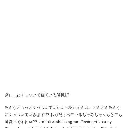
ぎゅっとくっついて寝ている3姉妹?
みんなともっとくっついていたいべるちゃんは、どんどんみんな
にくっついていきます?? お顔だけ出ているちゃみちゃんもとても
可愛いですね☺️?? #rabbit #rabbitstagram #instapet #bunny