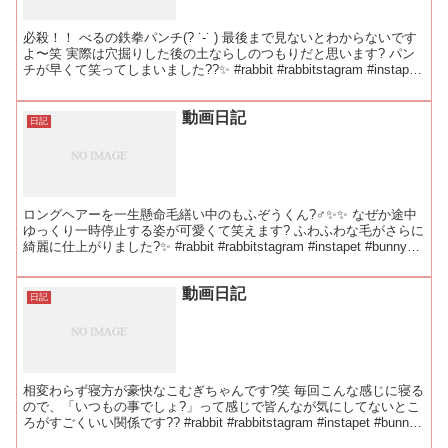
必殺！！ べるの鉄拳パンチ(? ˙-˙ ) 最後まで見ないとわからないです
よ〜笑 実際は穴掘りした後の土ならしのつもりだと思います? パン
チが早くて笑ってしまいました??✨ #rabbit #rabbitstagram #instapet
...
動画日記
日記
ロングヘアーを一生懸命毛繕い中のもふぞうくん?‍♂️✨✨ なぜか途中
ゆっくり一時停止する姿が可愛くて笑えます? ふわふわな毛がさらに
綺麗に仕上がりました?✨ #rabbit #rabbitstagram #instapet #bunny
#...
動画日記
日記
相変わらず寝方が豪快なこむぎちゃんです?笑 毎回こんな感じに寝る
ので、「いつもの事でしょ?」って感じで皆んなが気にしてないとこ
ろがすごくいい関係です?? #rabbit #rabbitstagram #instapet #bunny
#bu...