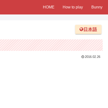
HOME
How to play
Bunny
日本語
2016.02.26