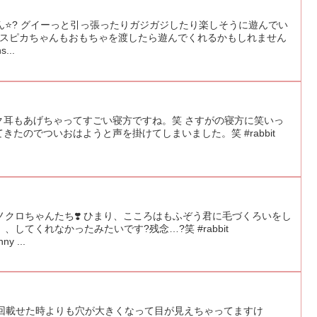
⭐️? グイーっと引っ張ったりガジガジしたり楽しそうに遊んでい
んなスピカちゃんもおもちゃを渡したら遊んでくれるかもしれません
s...
ク耳もあげちゃってすごい寝方ですね。笑 さすがの寝方に笑いっ
てきたのでついおはようと声を掛けてしまいました。笑 #rabbit
.
クロちゃんたち❣️ ひまり、こころはもふぞう君に毛づくろいをし
してくれなかったみたいです?残念…?笑 #rabbit
ny ...
 前回載せた時よりも穴が大きくなって目が見えちゃってますけ