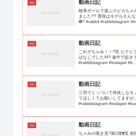
動画日記
日記
牧草ボールで遊ぶスピカちゃん
ました?? 普段はモデルさ
⚽️? #rabbit #rabbitstagram #in
動画日記
日記
これぞちゃみ！！?笑 ピクピ
ぱなしでしたꉂꉂ? 途中で起き
#rabbitstagram #instapet #b..
動画日記
日記
三羽でくっついて仲良しなモノ
てほしくてお願いしてますが、、
#rabbitstagram #instapet #bun
動画日記
日記
ちゃみの覗き見?第2弾❣️笑