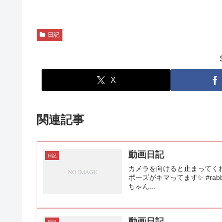
日記
X
関連記事
動画日記
日記
カメラを向けると止まってくれ
ポーズがキマってます✨ #rabbit #ra
ちゃん...
動画日記