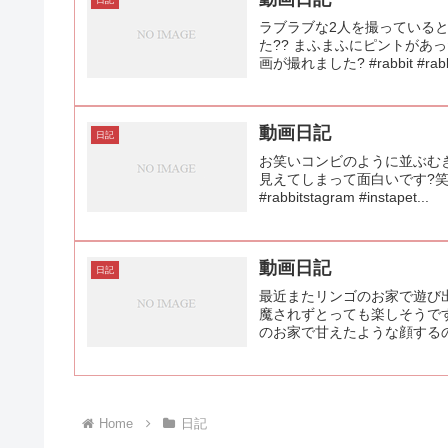
日記
ラブラブな2人を撮っている
た?? まふまふにピントが
画が撮れました? #rabbit #rabbit
動画日記
日記
お笑いコンビのように並ぶむぎもぎ
見えてしまって面白いです?笑 
#rabbitstagram #instapet...
動画日記
日記
最近またリンゴのお家で遊び
魔されずとっても楽しそうです
のお家で甘えたような顔するのもた
Home
日記