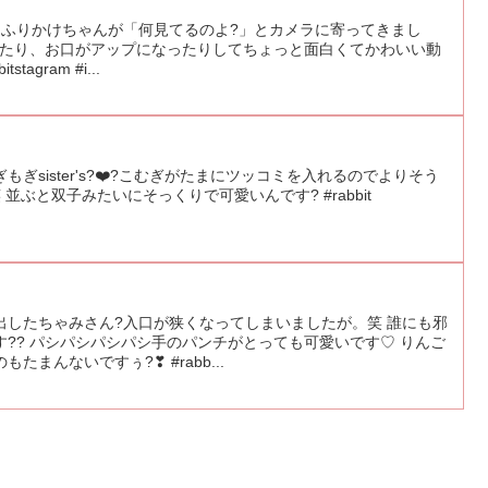
とふりかけちゃんが「何見てるのよ?」とカメラに寄ってきまし
あったり、お口がアップになったりしてちょっと面白くてかわいい動
stagram #i...
sister's?‍❤️‍?こむぎがたまにツッコミを入れるのでよりそう
並ぶと双子みたいにそっくりで可愛いんです? #rabbit
出したちゃみさん?入口が狭くなってしまいましたが。笑 誰にも邪
?? パシパシパシパシ手のパンチがとっても可愛いです♡ りんご
まんないですぅ?❣ #rabb...