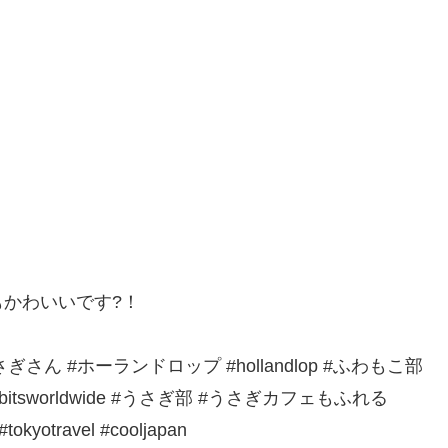
かわいいです?！
#うさぎさん #ホーランドロップ #hollandlop #ふわもこ部
abbitsworldwide #うさぎ部 #うさぎカフェもふれる
 #tokyotravel #cooljapan