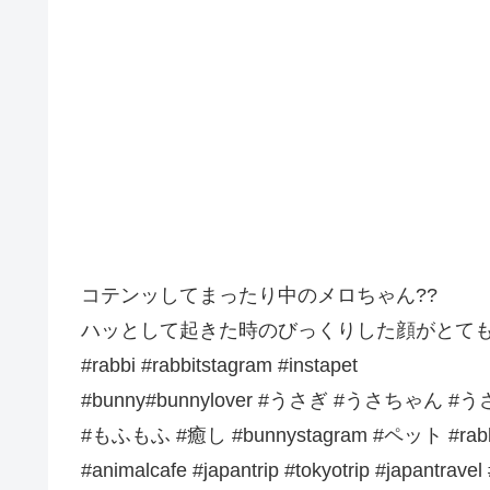
コテンッしてまったり中のメロちゃん??
ハッとして起きた時のびっくりした顔がとても
#rabbi #rabbitstagram #instapet
#bunny#bunnylover #うさぎ #うさちゃん 
#もふもふ #癒し #bunnystagram #ペット #r
#animalcafe #japantrip #tokyotrip #japantravel