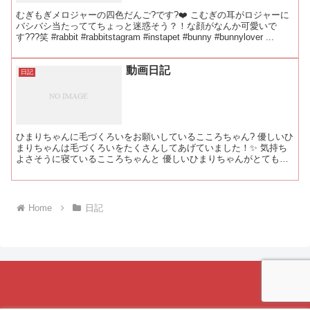
むぎもぎメロジャーの四色だんご?です?❤️ こむぎの耳がロジャーに
バシバシ当たっててちょっと迷惑そう？！な顔がなんか可愛いで
す???笑 #rabbit #rabbitstagram #instapet #bunny #bunnylover ...
動画日記
日記
ひまりちゃんに毛づくろいをお願いしているこころちゃん? 優しいひ
まりちゃんは毛づくろいをたくさんしてあげていました！✨ 気持ち
よさそうに寝ているこころちゃんと 優しいひまりちゃんがとても愛
おしいです?? #rabbit #rabbitsta...
Home
日記