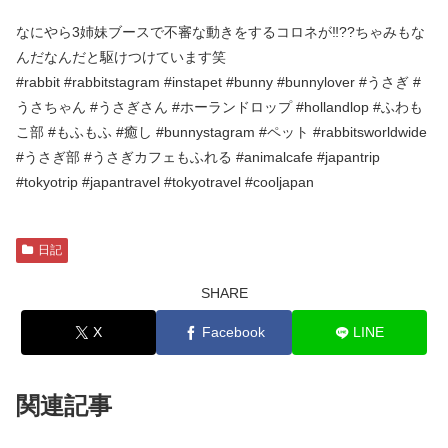
なにやら3姉妹ブースで不審な動きをするコロネが‼︎??ちゃみもな
んだなんだと駆けつけています笑
#rabbit #rabbitstagram #instapet #bunny #bunnylover #うさぎ #
うさちゃん #うさぎさん #ホーランドロップ #hollandlop #ふわも
こ部 #もふもふ #癒し #bunnystagram #ペット #rabbitsworldwide
#うさぎ部 #うさぎカフェもふれる #animalcafe #japantrip
#tokyotrip #japantravel #tokyotravel #cooljapan
日記
SHARE
X
Facebook
LINE
関連記事