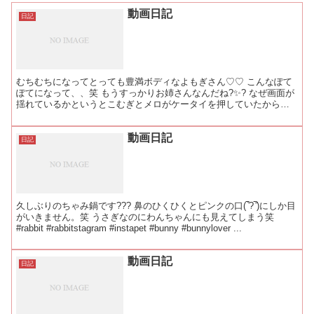
動画日記
日記
むちむちになってとっても豊満ボディなよもぎさん♡♡ こんなぽて
ぽてになって、、笑 もうすっかりお姉さんなんだね?✨? なぜ画面が
揺れているかというとこむぎとメロがケータイを押していたからで
す。笑 可愛すぎ♡笑 #rabbit #rabbit...
動画日記
日記
久しぶりのちゃみ鍋です??? 鼻のひくひくとピンクの口(‾᷅?‾᷄)にしか目
がいきません。笑 うさぎなのにわんちゃんにも見えてしまう笑
#rabbit #rabbitstagram #instapet #bunny #bunnylover ...
動画日記
日記