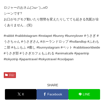
ロジャーのおネム(⊃ωｰ`).｡oO
シーンです?
お口がモグモグ動いたり態勢を変えたりしてても起きる気配が全
くありません…(笑)
#rabbit #rabbitstagram #instapet #bunny #bunnylover #うさぎ #
うさちゃん #うさぎさん #ホーランドロップ #hollandlop #ふわも
こ部 #もふもふ #癒し #bunnystagram #ペット #rabbitsworldwide
#うさぎ部 #うさぎカフェもふれる #animalcafe #japantrip
#tokyotrip #japantravel #tokyotravel #cooljapan
日記
SHARE
X
Facebook
LINE