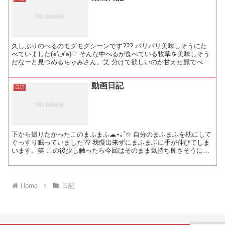
久しぶりのべるのモグモグシーンです??? バリバリ美味しそうにた
べていました(๑'ڡ'๑)♡ そんな中べるが食べている牧草を美味しそう
だなーと見つめるちゃみさん。笑 分けて欲しいのか甘えた顔でべる
を見つめていました??✨ ちゃみべるのその可...
動画日記
日記
下から撮りたかったこのまふまふ☁︎︎⋆｡˚✩ 自分のまふまふを枕にして
ぐっすり眠っていました?? 我慢出来ずにまふまふに手が伸びてしま
います。笑 この後少し触ったら今回はそのまま気持ち良さそうに寝
ていました?? まふまふが日に日に立派になっ...
Home
日記