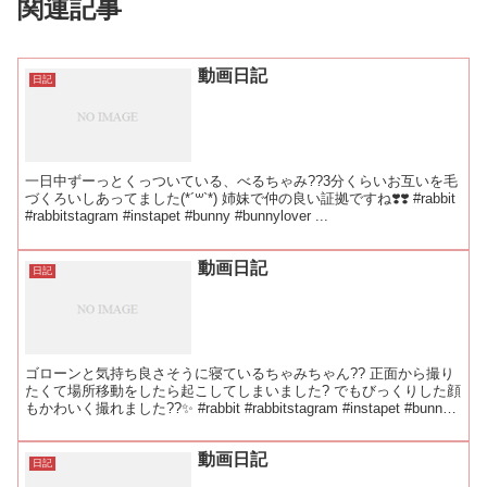
関連記事
動画日記
日記
一日中ずーっとくっついている、べるちゃみ??3分くらいお互いを毛
づくろいしあってました(*´꒳`*) 姉妹で仲の良い証拠ですね❣️❣️ #rabbit
#rabbitstagram #instapet #bunny #bunnylover ...
動画日記
日記
ゴローンと気持ち良さそうに寝ているちゃみちゃん?? 正面から撮り
たくて場所移動をしたら起こしてしまいました? でもびっくりした顔
もかわいく撮れました??✨ #rabbit #rabbitstagram #instapet #bunny
#b...
動画日記
日記