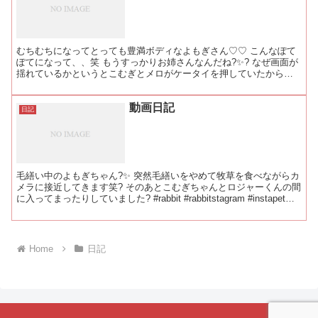
むちむちになってとっても豊満ボディなよもぎさん♡♡ こんなぽて
ぽてになって、、笑 もうすっかりお姉さんなんだね?✨? なぜ画面が
揺れているかというとこむぎとメロがケータイを押していたからで
す。笑 可愛すぎ♡笑 #rabbit #rabbit...
動画日記
日記
毛繕い中のよもぎちゃん?✨ 突然毛繕いをやめて牧草を食べながらカ
メラに接近してきます笑? そのあとこむぎちゃんとロジャーくんの間
に入ってまったりしていました? #rabbit #rabbitstagram #instapet
#bunny ...
Home
日記