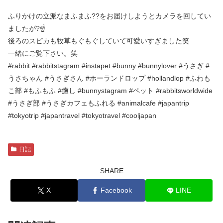
ふりかけの立派なまふまふ??をお届けしようとカメラを回してい
ましたが?☝
後ろのスピカも牧草もぐもぐしていて可愛いすぎました笑
一緒にご覧下さい。笑
#rabbit #rabbitstagram #instapet #bunny #bunnylover #うさぎ #
うさちゃん #うさぎさん #ホーランドロップ #hollandlop #ふわも
こ部 #もふもふ #癒し #bunnystagram #ペット #rabbitsworldwide
#うさぎ部 #うさぎカフェもふれる #animalcafe #japantrip
#tokyotrip #japantravel #tokyotravel #cooljapan
日記
SHARE
X
Facebook
LINE