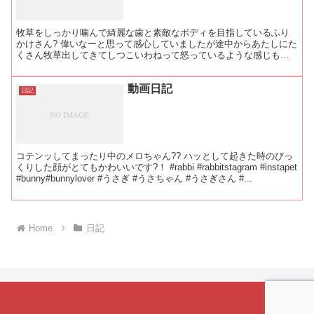
牧草をしっかり噛んで綺麗な歯と素敵なボディを目指しているふり
かけさん? 偉いなーと思って感心していましたが途中からあたしにた
くさん牧草出してきてしつこいわねって怒っているような感じもし
ました。笑 怒って手元を狙ってくる所もふりちゃんらしいで...
動画日記
日記
コテンッしてまったり中のメロちゃん?? ハッとして起きた時のびっ
くりした顔がとてもかわいいです?！ #rabbi #rabbitstagram #instapet
#bunny#bunnylover #うさぎ #うさちゃん #うさぎさん #...
Home
日記