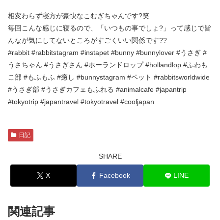
相変わらず寝方が豪快なこむぎちゃんです?笑
毎回こんな感じに寝るので、「いつもの事でしょ?」って感じで皆
んなが気にしてないところがすごくいい関係です??
#rabbit #rabbitstagram #instapet #bunny #bunnylover #うさぎ #
うさちゃん #うさぎさん #ホーランドロップ #hollandlop #ふわも
こ部 #もふもふ #癒し #bunnystagram #ペット #rabbitsworldwide
#うさぎ部 #うさぎカフェもふれる #animalcafe #japantrip
#tokyotrip #japantravel #tokyotravel #cooljapan
日記
SHARE
X
Facebook
LINE
関連記事