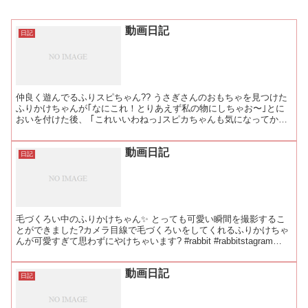
動画日記
日記
仲良く遊んでるふりスピちゃん?? うさぎさんのおもちゃを見つけた
ふりかけちゃんが｢なにこれ！とりあえず私の物にしちゃお〜｣とに
おいを付けた後、 ｢これいいわねっ｣スピカちゃんも気になってかじ
っていました?✨ #rabbit #rabbits...
動画日記
日記
毛づくろい中のふりかけちゃん✨ とっても可愛い瞬間を撮影するこ
とができました?カメラ目線で毛づくろいをしてくれるふりかけちゃ
んが可愛すぎて思わずにやけちゃいます? #rabbit #rabbitstagram
#instapet #bunn...
動画日記
日記