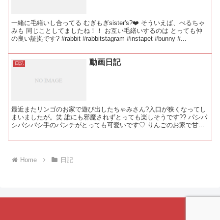
一緒に毛繕いし合ってる むぎもぎsister's?❤️ そういえば、べるちゃ
みも 同じことしてましたね！！ お互い毛繕いするのは とっても仲
の良い証拠です? #rabbit #rabbitstagram #instapet #bunny #...
動画日記
日記
最近またリンゴのお家で遊び出したちゃみさん?入口が狭くなってし
まいましたが。笑 誰にも邪魔されずとっても楽しそうです?? パシパ
シパシパシ手のパンチがとっても可愛いです♡ りんごのお家で甘え
たような顔するのもたまんないですぅ?❣ #rabb...
Home
日記