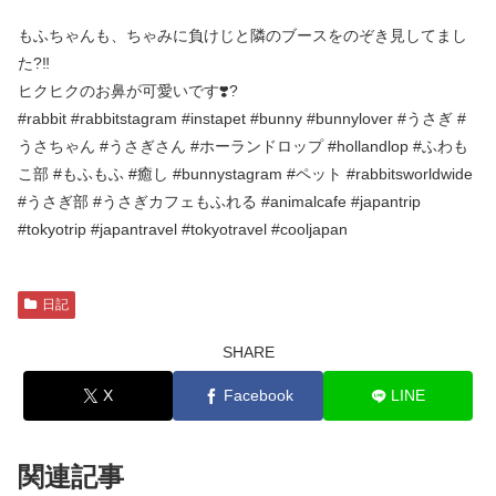
もふちゃんも、ちゃみに負けじと隣のブースをのぞき見してまし
た?‼️
ヒクヒクのお鼻が可愛いです❣️?
#rabbit #rabbitstagram #instapet #bunny #bunnylover #うさぎ #
うさちゃん #うさぎさん #ホーランドロップ #hollandlop #ふわも
こ部 #もふもふ #癒し #bunnystagram #ペット #rabbitsworldwide
#うさぎ部 #うさぎカフェもふれる #animalcafe #japantrip
#tokyotrip #japantravel #tokyotravel #cooljapan
日記
SHARE
X
Facebook
LINE
関連記事