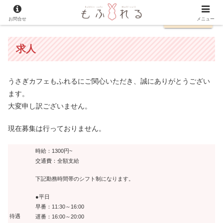
お問合せ
English
メニュー
求人
うさぎカフェもふれるにご関心いただき、誠にありがとうござい
ます。
大変申し訳ございません。
現在募集は行っておりません。
時給：1300円~
交通費：全額支給
下記勤務時間帯のシフト制になります。
●平日
早番：11:30～16:00
待遇
遅番：16:00～20:00