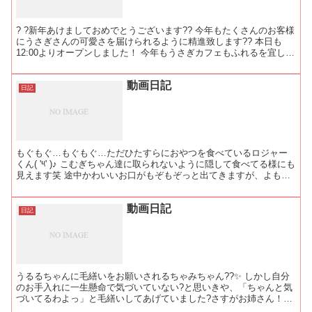
? ?新年あけましておめでとうございます?? 今年もたくさんのお客様
にうさぎさんの可愛さを届けられるように精進致します?? 本日も
12:00よりオープンしました！ 今年もうさぎカフェもふれるを宜しく
お願い致します? #rabbit #rab...
動画日記
日記
もぐもぐ…もぐもぐ…ただひたすらにおやつを食べているロジャー
くん( '༥' )♪ こむぎちゃん達に取られないように隠して食べてる様にも
見えます笑 途中かわいいお口がもぞもぞっと出てきますが、よもぎ
ちゃんのお口です?? #rabbi #rab...
動画日記
日記
うるるちゃんに毛繕いをお願いされるちゃみちゃん??✨ しかし自分
のお手入れに一生懸命で気づいていない?と思いきや、「ちゃんと気
づいてるわよっ」と毛繕いしてあげていました?さすがお姉さん！??
#rabbit #rabbitstagram #...