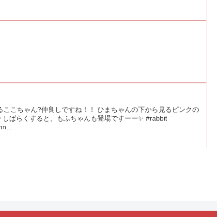
るここちゃん?仲良しですね！！ ひまちゃんの下から見るピンクの
 しばらくすると、もふちゃんも登場ですーー✨ #rabbit
n...