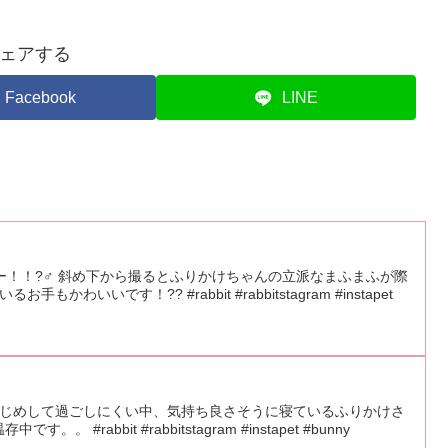
ェアする
Facebook
LINE
！！?‍♂️ 斜め下から撮るとふりかけちゃんの立派なまふまふが際
かわいいです！?? #rabbit #rabbitstagram #instapet
じめじめして過ごしにくい中、気持ち良さそうに寝ているふりかけさ
 #rabbit #rabbitstagram #instapet #bunny