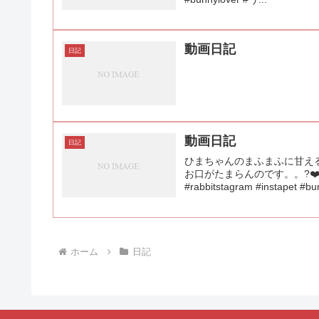
動画日記
日記
動画日記
日記
ひまちゃんのまふまふに甘え
お口がたまらんのです。。?❤️
#rabbitstagram #instapet #bun
ホーム
日記