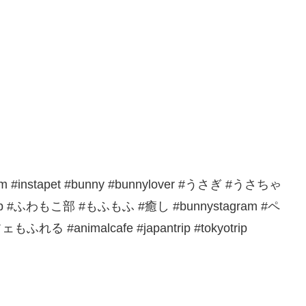
 #instapet #bunny #bunnylover #うさぎ #うさちゃ
 #ふわもこ部 #もふもふ #癒し #bunnystagram #ペ
れる #animalcafe #japantrip #tokyotrip