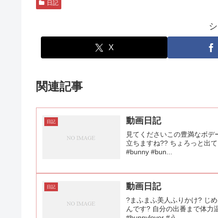
日記
シ
X
関連記事
動画日記
日記
見てくださいこの豊満なボデー
立ちますね?? ちょろっと出ているお手も
#bunny #bun...
動画日記
日記
?まふまふ美人ふりかけ? 
んです? 自分の出番まで体力温存中です。。
#bunnylover #う...