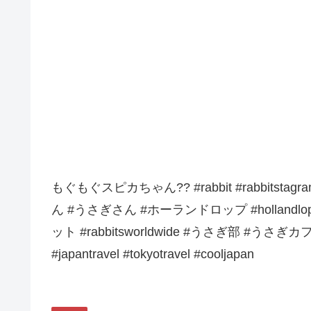
もぐもぐスピカちゃん?? #rabbit #rabbitstagram
ん #うさぎさん #ホーランドロップ #hollandlop
ット #rabbitsworldwide #うさぎ部 #うさぎカフェもふ
#japantravel #tokyotravel #cooljapan