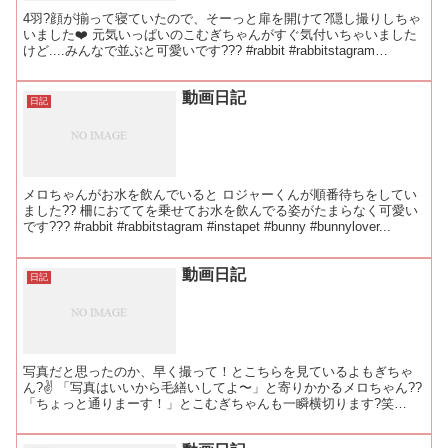
4羽?顔が揃って寝ていたので、そーっと扉を開けて?隠し撮りしちゃ
いました❤️ 元気いっぱいのこむぎちゃんがすぐ気付いちゃいました
けど....みんなで並ぶと可愛いです??? #rabbit #rabbitstagram
#instapet #...
動画日記
日記
メロちゃんがお水を飲んでいると ロジャーくんが順番待ちをしてい
ました?? 柵におててを乗せてお水を飲んでる姿がたまらなく可愛い
です??? #rabbit #rabbitstagram #instapet #bunny #bunnylover...
動画日記
日記
写真だと思ったのか、早く撮って！とこちらを見ているよもぎちゃ
ん?✌️ 「写真はいいから毛繕いしてよ〜」と寄りかかるメロちゃん??
「ちょっと通りまーす！」とこむぎちゃんも一瞬横切ります?笑
#rabbi #rabbitstagram #in...