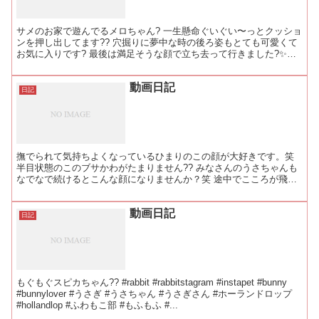
サメのお家で遊んでるメロちゃん? 一生懸命ぐいぐい〜っとクッショ
ンを押し出してます?? 穴掘りに夢中な時の後ろ姿もとても可愛くて
お気に入りです? 最後は満足そうな顔で立ち去って行きました?✨
#rabbit #rabbitstagram #...
動画日記
日記
撫でられて気持ちよくなっているひまりのこの顔が大好きです。笑
半目状態のこのブサかわがたまりません?? みなさんのうさちゃんも
なでなで続けるとこんな顔になりませんか？笑 途中でこころが飛び
込んできます?笑 それにも動じないひまちんでした??...
動画日記
日記
もぐもぐスピカちゃん?? #rabbit #rabbitstagram #instapet #bunny
#bunnylover #うさぎ #うさちゃん #うさぎさん #ホーランドロップ
#hollandlop #ふわもこ部 #もふもふ #...