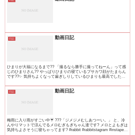
動画日記
日記
ひまりが大福になるまで?? 「撮るなら勝手に撮ってねーん」って感
じのひまりさん?? やっぱりひまりの寝ているブサカワ顔がたまらん
です??✨ 気持ちよくなって歯ぎしりしているひまりも最高でした
♡♡ #rabbit #rabbitstagram...
動画日記
日記
梅雨に入り雨がすごい中☔️ ???「ジメジメむしあつーい。」 と、冷
んやりマットで涼んでるメロむぎもぎちゃん達です? メロとよもぎは
気持ちよさそうに寝ちゃってます? #rabbit #rabbitstagram #instapet
#bun...