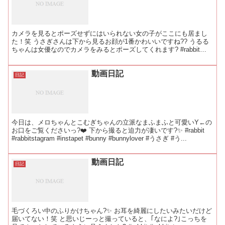
カメラを見るとポーズせずにはいられない女の子がここにも居まし
た！笑 うさぎさんは下から見るお顔が1番かわいいですね?? うるる
ちゃんは女優なのでカメラをみるとポーズしてくれます? #rabbit
#rabbitstagram #instap...
動画日記
日記
今日は、メロちゃんとこむぎちゃんの立派なまふまふと可愛いY←の
お口をご覧くださいっ?❤️ 下から撮ると迫力が凄いです?✨ #rabbit
#rabbitstagram #instapet #bunny #bunnylover #うさぎ #う...
動画日記
日記
毛づくろい中のふりかけちゃん?✨ お耳を綺麗にしたいみたいだけど
届いてない！笑 と思いじーっと撮っていると、｢なによ?｣こっちを