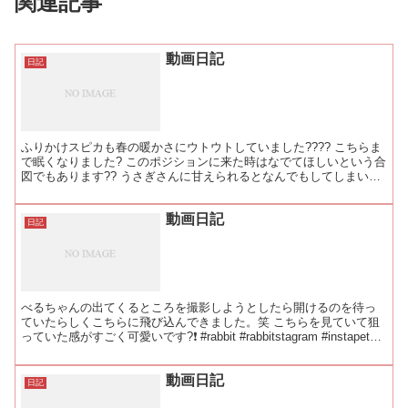
関連記事
動画日記
日記
ふりかけスピカも春の暖かさにウトウトしていました???? こちらま
で眠くなりました? このポジションに来た時はなでてほしいという合
図でもあります?? うさぎさんに甘えられるとなんでもしてしまいま
すよね笑 #rabbit #rabbitsta...
動画日記
日記
べるちゃんの出てくるところを撮影しようとしたら開けるのを待っ
ていたらしくこちらに飛び込んできました。笑 こちらを見ていて狙
っていた感がすごく可愛いです?❗ #rabbit #rabbitstagram #instapet
#bunny #b...
動画日記
日記