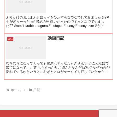
ふりかけのまふまふとほっぺをひたすらなでなでしてみました☺?❤
手がぎゅーっとあがるのが可愛いかったのでずっとなでていまし
た?? #rabbit #rabbitstagram #instapet #bunny #bunnylover #うさ...
動画日記
日記
むちむちになってとっても豊満ボディなよもぎさん♡♡ こんなぽて
ぽてになって、、笑 もうすっかりお姉さんなんだね?✨? なぜ画面が
揺れているかというとこむぎとメロがケータイを押していたからで
す。笑 可愛すぎ♡笑 #rabbit #rabbit...
ホーム
日記