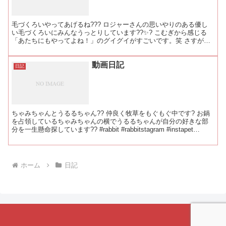
毛づくろいやってあげるね??? ロジャーさんの思いやりのある優し
い毛づくろいにみんなうっとりしています??✨? こむぎから感じる
「あたちにもやってよね！」のグイグイがすごいです。笑 さすが肉
食女子?? #rabbit #rabbitstag...
動画日記
日記
ちゃみちゃんとうるるちゃん?? 仲良く牧草をもぐもぐ中です? お鍋
を占領しているちゃみちゃんの横でうるるちゃんが自分の好きな部
分を一生懸命探しています?? #rabbit #rabbitstagram #instapet
#bunny #b...
ホーム
日記