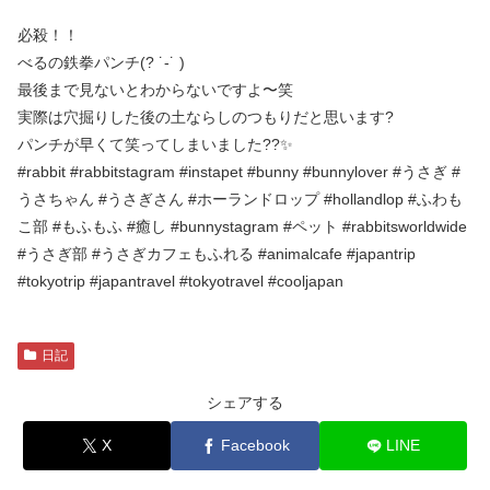
必殺！！
べるの鉄拳パンチ(? ˙-˙ )
最後まで見ないとわからないですよ〜笑
実際は穴掘りした後の土ならしのつもりだと思います?
パンチが早くて笑ってしまいました??✨
#rabbit #rabbitstagram #instapet #bunny #bunnylover #うさぎ #
うさちゃん #うさぎさん #ホーランドロップ #hollandlop #ふわも
こ部 #もふもふ #癒し #bunnystagram #ペット #rabbitsworldwide
#うさぎ部 #うさぎカフェもふれる #animalcafe #japantrip
#tokyotrip #japantravel #tokyotravel #cooljapan
日記
シェアする
X
Facebook
LINE